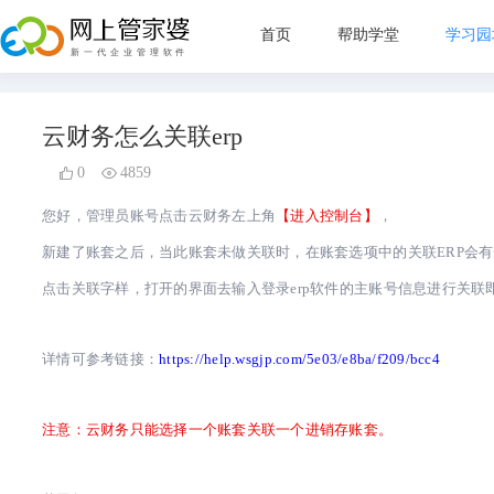
首页
帮助学堂
学习园
新手指
云财务怎么关联erp
管理目
0
4859
直播教
您好，管理员账号点击云财务左上角
【进入控制台】
，
常见问
新建了账套之后，当此账套未做关联时，在账套选项中的关联ERP会
点击关联字样，打开的界面去输入登录erp软件的主账号信息进行关联
详情可参考链接：
https://help.wsgjp.com/5e03/e8ba/f209/bcc4
注意：云财务只能选择一个账套关联一个进销存账套。