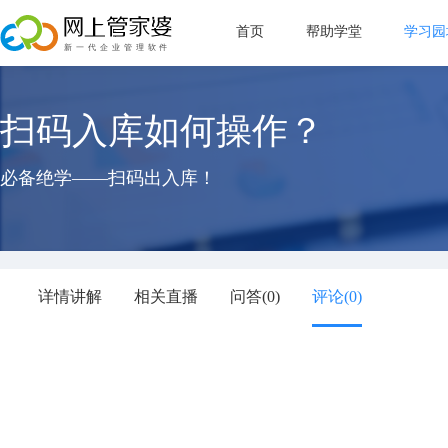
首页
帮助学堂
学习园
新手指
扫码入库如何操作？
管理目
直播教
必备绝学——扫码出入库！
常见问
详情讲解
相关直播
问答(
0
)
评论(
0
)